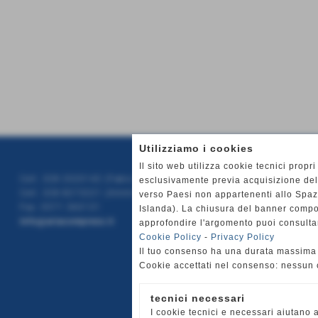
Utilizziamo i cookies
Il sito web utilizza cookie tecnici propri
M
Cell. 328 2020142 (Fabio Assistenza 24/24h)
esclusivamente previa acquisizione del
Cell. 328 8273221 (Amministrazione)
verso Paesi non appartenenti allo Spa
Ar
Fax. 0571 360131
Islanda). La chiusura del banner compor
info@ariacompress.it
Pu
approfondire l'argomento puoi consulta
Cookie Policy
-
Privacy Policy
Ge
Il tuo consenso ha una durata massima 
Ch
Cookie accettati nel consenso: nessun
Ve
As
tecnici necessari
No
I cookie tecnici e necessari aiutano a