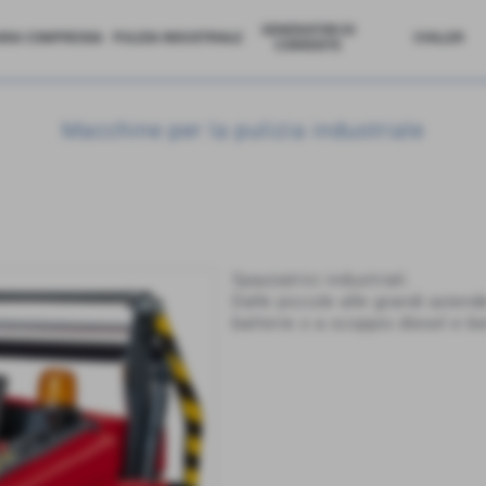
GENERATORI DI
ARIA COMPRESSA
PULIZIA INDUSTRIALE
CHILLER
CORRENTE
Macchine per la pulizia industriale
Spazzatrici industriali.
Dalle piccole alle grandi azien
batterie o a scoppio diesel e b