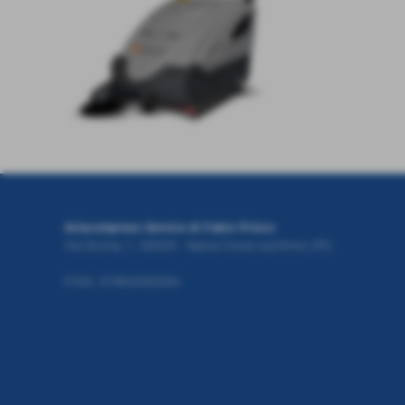
Ariacompress Service di Fabio Prisco
Via Sicilia, 1, 56029 - Santa Croce sull'Arno (PI)
P.IVA: 01862060504