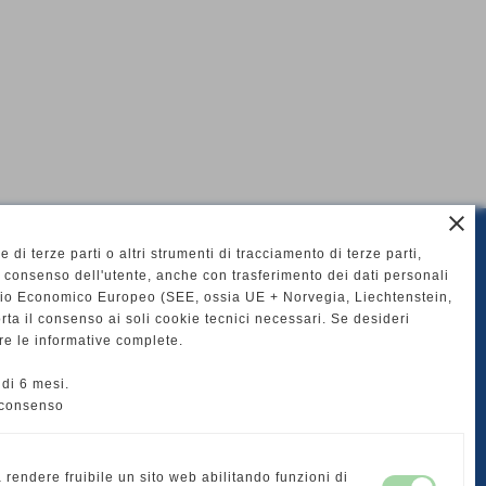
close
 e di terze parti o altri strumenti di tracciamento di terze parti,
enu
 consenso dell'utente, anche con trasferimento dei dati personali
zio Economico Europeo (SEE, ossia UE + Norvegia, Liechtenstein,
ia compressa
ta il consenso ai soli cookie tecnici necessari. Se desideri
lizia industriale
re le informative complete.
neratori di corrente
di 6 mesi.
iller
 consenso
ndita compressori e macchine per pulizia industriale
sistenza tecnica
leggio attrezzature
 rendere fruibile un sito web abilitando funzioni di