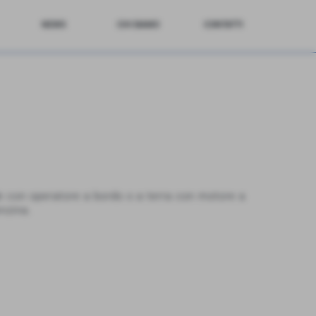
NEWS
CHI SIAMO
CONTATTI
de con operatore a bordo o a terra con motore a
enzina.