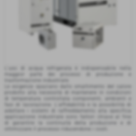
L'uso di acqua refrigerata è indispensabile nella
maggior parte dei processi di produzione e
trasformazione industriale.
Le esigenze spaziano dallo smaltimento del calore
prodotto alla necessità di mantenere in condizioni
di temperatura controllata componenti, ambienti e
fasi di lavorazione. L'affidabilità e la possibilità di
adattare i sistemi di raffreddamento alla specifica
applicazione industriale sono fattori chiave al fine
di garantire la continuità della produzione e di
ottimizzare il processo riducendone i costi.