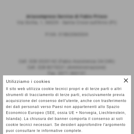
Ariacompress Service di Fabio Prisco
Via Sicilia, 1, 56029 - Santa Croce sull'Arno (PI)
P.IVA: 01862060504
Cell. 328 2020142 (Fabio Assistenza 24/24h)
Cell. 328 8273221 (Amministrazione)
Fax. 0571 360131
info@ariacompress.it
close
Utilizziamo i cookies
Il sito web utilizza cookie tecnici propri e di terze parti o altri
strumenti di tracciamento di terze parti, esclusivamente previa
Menu
acquisizione del consenso dell'utente, anche con trasferimento
Aria compressa
dei dati personali verso Paesi non appartenenti allo Spazio
Economico Europeo (SEE, ossia UE + Norvegia, Liechtenstein,
Islanda). La chiusura del banner comporta il consenso ai soli
Pulizia industriale
cookie tecnici necessari. Se desideri approfondire l'argomento
puoi consultare le informative complete.
Generatori di corrente