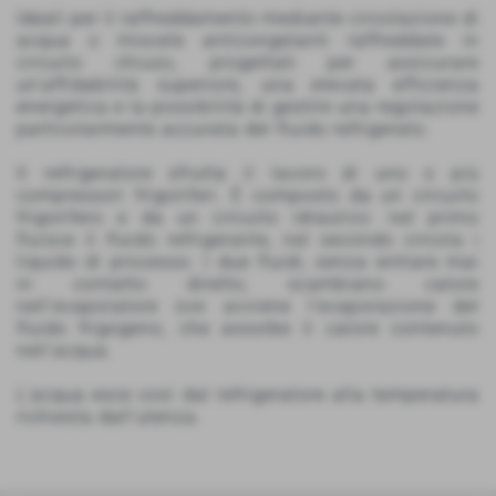
Ideali per il raffreddamento mediante circolazione di
acqua o miscele anticongelanti raffreddate in
circuito chiuso, progettati per assicurare
un'affidabilità superiore, una elevata efficienza
energetica e la possibilità di gestire una regolazione
particolarmente accurata del fluido refrigerato.
Il refrigeratore sfrutta il lavoro di uno o più
compressori frigoriferi. È composto da un circuito
frigorifero e da un circuito idraulico: nel primo
fluisce il fluido refrigerante, nel secondo circola i
liquido di processo. I due fluidi, senza entrare mai
in contatto diretto, scambiano calore
nell'evaporatore ove avviene l'evaporazione del
fluido frigogeno, che assorbe il calore contenuto
nell'acqua.
L'acqua esce così dal refrigeratore alla temperatura
richiesta dall'utenza.